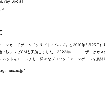
om/Yay_SocialFi
_jp
て
ンカードゲーム『クリプトスペルズ』を2019年6月25日に正
の地上波テレビCMも実施しました。2022年に、ユーザーはガ
rse」のメインネットをローンチし、様々なブロックチェーンゲームを展
togames.co.jp/