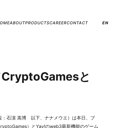
OME
ABOUT
PRODUCTS
CAREER
CONTACT
EN
yptoGamesと
役：石濵 嵩博 以下、ナナメウエ）は本日、ブ
toGames）とYay!のweb3最新機能のゲーム