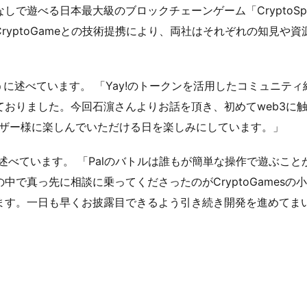
で遊べる日本最大級のブロックチェーンゲーム「CryptoSp
ryptoGameとの技術提携により、両社はそれぞれの知見や
次のように述べています。 「Yay!のトークンを活用したコミュニ
ておりました。今回石濵さんよりお話を頂き、初めてweb3に
ーザー様に楽しんでいただける日を楽しみにしています。」
述べています。 「Palのバトルは誰もが簡単な操作で遊ぶこ
中で真っ先に相談に乗ってくださったのがCryptoGames
ます。一日も早くお披露目できるよう引き続き開発を進めてま