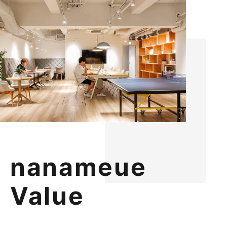
n
a
n
a
m
e
u
e
V
a
l
u
e