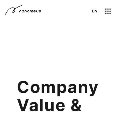
EN
C
o
m
p
a
n
y
V
a
l
u
e
&