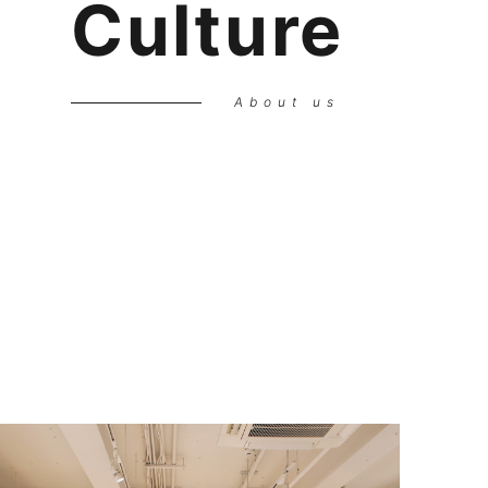
C
u
l
t
u
r
e
About us